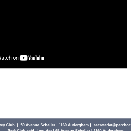
key Club | 50 Avenue Schaller | 1160 Auderghem |
secretariat@parchoc
Park Club asbl | courier | 65 Avenue Schaller | 1160 Auderghem