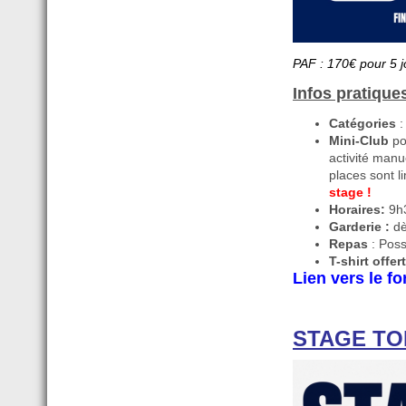
PAF : 170€ pour 5 j
Infos pratique
Catégories
:
Mini-Club
po
activité manu
places sont l
stage !
Horaires:
9h3
Garderie :
dè
Repas
: Poss
T-shirt offert
Lien vers le fo
STAGE TOP 