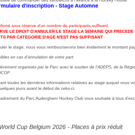
ibilité de commander des sandwichs à l'avance à la Hockey House.
ormulaire d'inscription - Stage Automne
firmé sous réserve d’un nombre de participants suffisant.
RVE LE DROIT D'ANNULER LE STAGE LA SEMAINE QUI PRECEDE C
TS PAR CATEGORIE D'AGE N'EST PAS SUFFISANT
uler le stage, nous vous rembourserons bien évidement le montant pa
sibles en cas d'annulation de votre part.
ièrement organisés par le Parc avec le soutien de l'ADEPS, de la Régi
COCOF.
t toutes les dernières informations relatives au stage auquel vous vou
elques jours avant le début de celui-ci.
ncadrement du Parc Auderghem Hockey Club vous souhaite à tous d’exce
orld Cup Belgium 2026 - Places à prix réduit