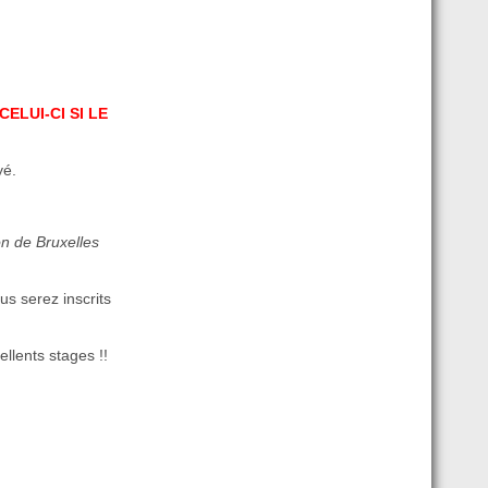
ELUI-CI SI LE
yé.
on de Bruxelles
s serez inscrits
llents stages !!