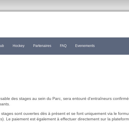
lub
Hockey
Partenaires
FAQ
Evenements
sable des stages au sein du Parc, sera entouré d'entraîneurs confirmé
pants.
 stages sont ouvertes dès à présent et se font uniquement via le formul
ous). Le paiement est également à effectuer directement sur la platefo