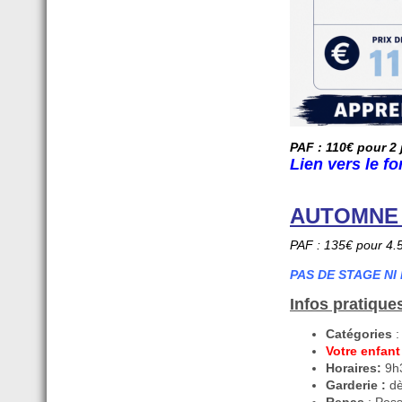
PAF : 110€ pour 2
Lien vers le f
AUTOMNE - 
PAF : 135€ pour 4.5
PAS DE STAGE NI
Infos pratique
Catégories
:
Votre enfan
Horaires:
9h3
Garderie :
dè