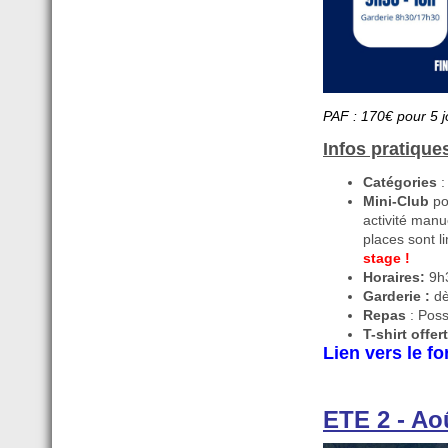
PAF : 170€ pour 5 j
Infos pratique
Catégories
:
Mini-Club
po
activité manu
places sont l
stage !
Horaires:
9h3
Garderie :
dè
Repas
: Poss
T-shirt offert
Lien vers le fo
ETE 2 - Ao